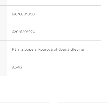
610*680*800
620*620*920
Rám z popela, kouřová ohýbaná dřevina
9,5KG