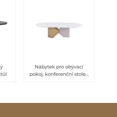
ny
Nábytek pro obývací
tůl
pokoj, konferenční stolek
z mramoru