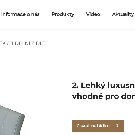
Informace o nás
Produkty
Video
Aktuality
EK
/
JÍDELNÍ ŽIDLE
2. Lehký luxusní
vhodné pro domá
Získat nabídku