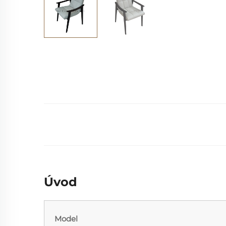
Úvod
Model