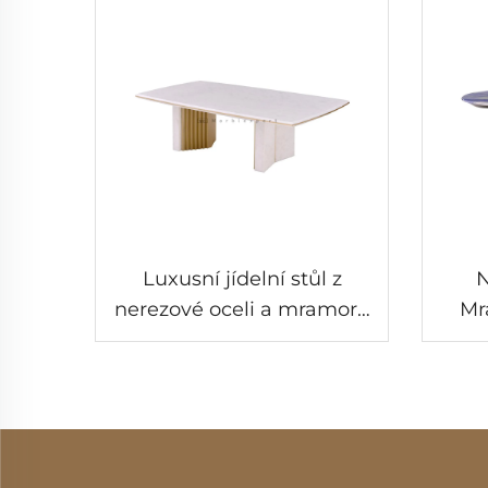
Luxusní jídelní stůl z
N
nerezové oceli a mramoru
Mr
do obývacího pokoje