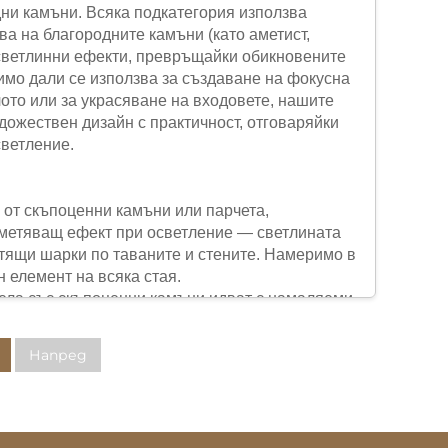
дни камъни. Всяка подкатегория използва
ва на благородните камъни (като аметист,
 светлинни ефекти, превръщайки обикновените
имо дали се използва за създаване на фокусна
ото или за украсяване на входовете, нашите
дожествен дизайн с практичност, отговаряйки
светление.
 от скъпоценни камъни или парчета,
еметяващ ефект при осветление — светлината
тящи шарки по таваните и стените. Намеримо в
н елемент на всяка стая.
тела със скъпоценни камъни идват с намаляеми
 яркостта — от меко амбиентно осветление
що за кухненски острови). Тази гъвкавост
Напред
ия.
осветлението със скъпоценни камъни не заема
 за малки стаи или площи с ограничена