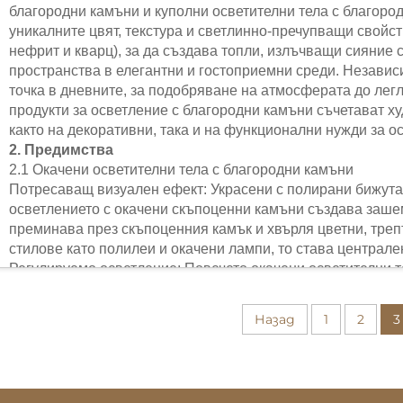
Барок стил модерна
благородни камъни и куполни осветителни тела с благоро
сватбена и дневна
уникалните цвят, текстура и светлинно-пречупващи свойст
стая лампа /
нефрит и кварц), за да създава топли, излъчващи сияние
Класическа луксозна
пространства в елегантни и гостоприемни среди. Независ
точка в дневните, за подобряване на атмосферата до легл
лампа-1
продукти за осветление с благородни камъни съчетават ху
както на декоративни, така и на функционални нужди за о
2. Предимства
2.1 Окачени осветителни тела с благородни камъни
Потресаващ визуален ефект: Украсени с полирани бижута
осветлението с окачени скъпоценни камъни създава заш
преминава през скъпоценния камък и хвърля цветни, треп
стилове като полилеи и окачени лампи, то става централе
Регулируемо осветление: Повечето окачени осветителни 
крушки, които позволяват на потребителите да регулират
(идеално за вечеря) до ярко работно осветление (подходя
Назад
1
2
3
позволява адаптиране към различни дейности и настроен
Икономисващо пространство дизайн: Окачено от тавана, 
подово или масово пространство, което го прави идеално
повърхност, като тесни трапезарии или входни фоайета.