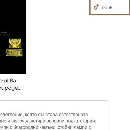
tiktok
Църква
рироден
н Дом-3
светление, която съчетава естествената
ие и включва четири основни подкатегории:
ампи с благородни камъни, стойни лампи с