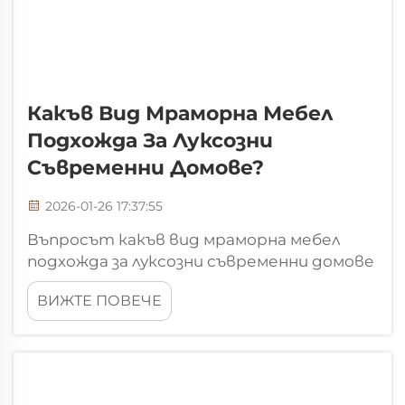
Какъв Вид Мраморна Мебел
Подхожда За Луксозни
Съвременни Домове?
2026-01-26 17:37:55
Въпросът какъв вид мраморна мебел
подхожда за луксозни съвременни домове
е един от тези, с които се сблъсквам
ВИЖТЕ ПОВЕЧЕ
ежедневно на FH-Marblexpert.com.
Съвременният лукс не е въпрос на
показна разкошност заради самата нея;
той е философия, насочена към чисти
линии, прецизно подбрани материали, ...