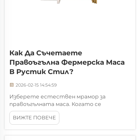
Как Да Съчетаете
Правоъгълна Фермерска Маса
В Рустик Стил?
2026-02-15 14:54:59
Изберете естествен мрамор за
правоъгълната маса. Когато се
замисляте как да съчетаете
ВИЖТЕ ПОВЕЧЕ
правоъгълна фермерска маса в рустик
стил, материала за плота е
основополагащ за цялата концепция за