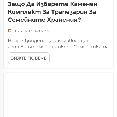
Защо Да Изберете Каменен
Комплект За Трапезария За
Семейните Хранения?
2026-02-09 14:02:33
Непревзойдена издръжливост за
активния семейен живот. Семействата
с деца, които тичат насам-натам цял
ВИЖТЕ ПОВЕЧЕ
ден, имат нужда от мебели, които
могат да понасят значително
използване, без да показват признаци на
износване. Масите за хранене от камък
са отличен избор за такава среда, тъй
като лесно се справят с всякакви видове
мръсотия...