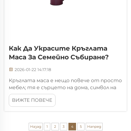
Как Да Украсите Кръглата
Маса За Семейно Събиране?
2026-01-22 14:17:18
Кръглата маса е нещо повече от просто
мебел; тя е сърцето на дома, символ на
единство и разговор. Като основател на
ВИЖТЕ ПОВЕЧЕ
FH-Marblexpert.com, с повече от 15
години опит в изработката и подбора
на премиум мрамор и естествени
камъни...
Назад
1
2
3
4
5
Напред