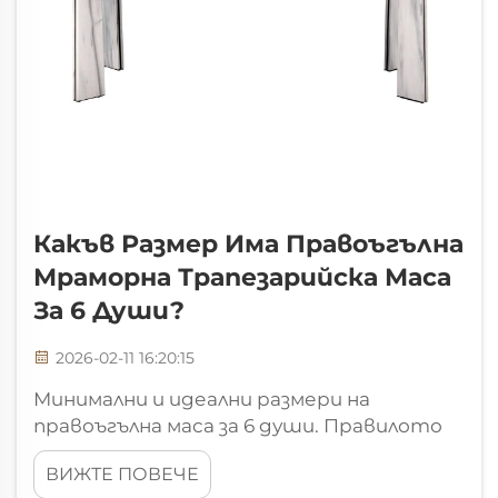
Какъв Размер Има Правоъгълна
Мраморна Трапезарийска Маса
За 6 Души?
2026-02-11 16:20:15
Минимални и идеални размери на
правоъгълна маса за 6 души. Правилото
„60 см на човек“: ергономична основа за
ВИЖТЕ ПОВЕЧЕ
определяне на размерите на