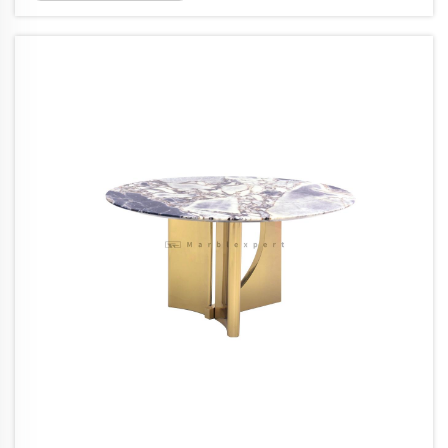
правоъгълната маса. Повечето хора са
съгласни, че около 60 см (около 24 инча) на
място правят храненето удобно, като
дават на всеки по...