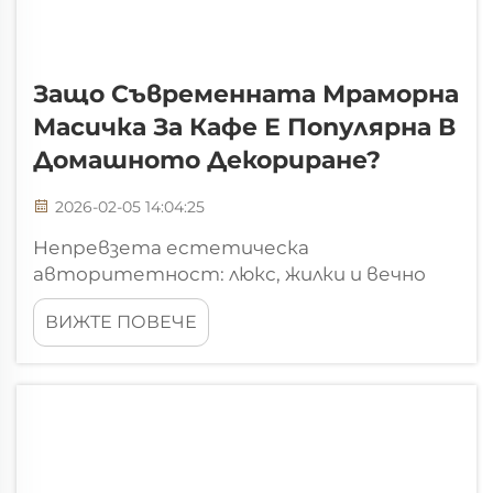
Защо Съвременната Мраморна
Масичка За Кафе Е Популярна В
Домашното Декориране?
2026-02-05 14:04:25
Непревзета естетическа
авторитетност: люкс, жилки и вечно
визуално въздействие. Как
ВИЖТЕ ПОВЕЧЕ
естествените мраморни жилки
създават органични фокусни точки в
пространства с открито оформление.
Начинът, по който естествените
мраморни жилки преминават през
масичките за кафе, ги превръща в
истински произведения на изкуството...