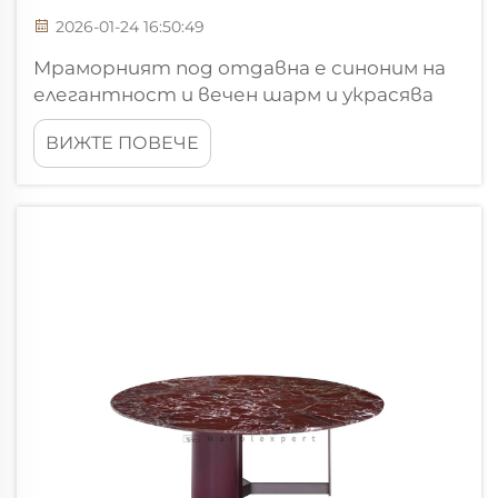
2026-01-24 16:50:49
Мраморният под отдавна е синоним на
елегантност и вечен шарм и украсява
луксозни жилища, пространства с висок
ВИЖТЕ ПОВЕЧЕ
клас и емблематични сгради по целия
свят. Всъщност дори най-изисканите
мраморни подове могат да бъдат
издигнати на нови висоти, когато се
комбинират ...