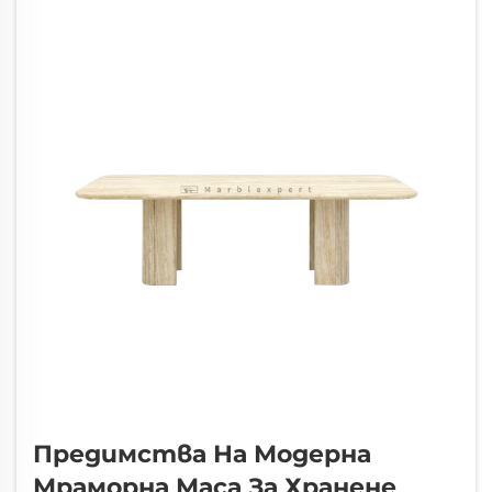
съчетаване, а естественият мрамор е
идеален избор, който пер...
Предимства На Модерна
Мраморна Маса За Хранене