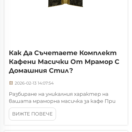
Как Да Съчетаете Комплект
Кафени Масички От Мрамор С
Домашния Стил?
2026-02-13 14:07:54
Разбиране на уникалния характер на
вашата мраморна масичка за кафе При
избора на мраморна масичка за кафе за
ВИЖТЕ ПОВЕЧЕ
вашето жилище разбирането на
вродените характеристики на камъка е
основата на успешния интериорен