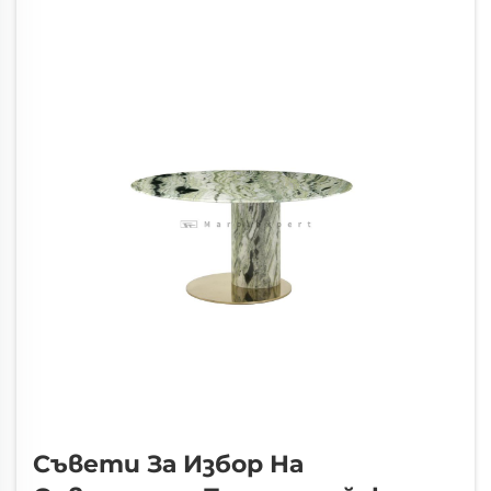
дизайн. В Marblexpert ние сме прекарали
повече от...
Съвети За Избор На