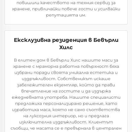
повишили качеството на техния сервиз за
хранене, привличайки повече гости и усилвайки
репутацията им.
Ексклузивна резиденция в Бевърли
Хилс
В елитен дом в Бевърли Хилс нашите маси за
хранене с мраморна работна повърхност бяха
избрани поради своята уникална естетика и
издръжливост. Собственикът искаше
забележителен екземпляр, който да прави
впечатление на гостите и да издържа
ежедневната употреба. Нашите специалисти
предложиха персонализирано решение, като
изработиха маса, която не само съответства
на луксозния интериор, но и предлага
изключителна издръжливост. Клиентът
съобщи, че масата се е превърнала в централен