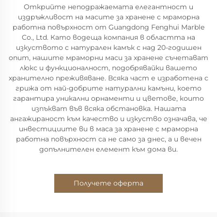
Открийте неподражаемата елегантност и
издръжливост на масите за хранене с мраморна
работна повърхност от Guangdong Fenghui Marble
Co., Ltd. Като водеща компания в областта на
изкуството с натурален камък с над 20-годишен
опит, нашите мраморни маси за хранене съчетават
люкс и функционалност, подобрявайки вашето
хранително преживяване. Всяка част е изработена с
грижа от най-добрите натурални камъни, което
гарантира уникални орнаменти и цветове, които
изпъкват във всяка обстановка. Нашата
ангажираност към качество и изкуство означава, че
инвестициите ви в маса за хранене с мраморна
работна повърхност са не само за днес, а и вечен
допълнителен елемент към дома ви.
Получете оферта