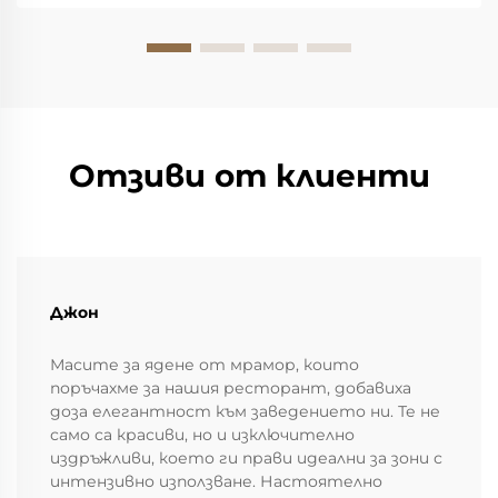
в modenите спални чрез своите чисти линии...
Отзиви от клиенти
Джон
Масите за ядене от мрамор, които
поръчахме за нашия ресторант, добавиха
доза елегантност към заведението ни. Те не
само са красиви, но и изключително
издръжливи, което ги прави идеални за зони с
интензивно използване. Настоятелно