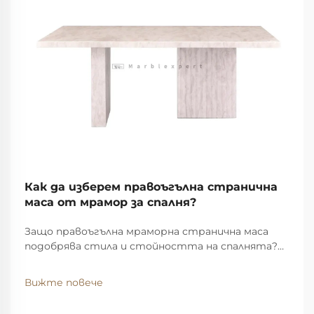
Как да изберем правоъгълна странична
маса от мрамор за спалня?
Защо правоъгълна мраморна странична маса
подобрява стила и стойността на спалнята?
Чисти линии и естествени жилки: как
геометрията на правоъгълната маса допълва
Вижте повече
симетрията в модерната спалня.
Правоъгълните маси придават усещане за ред