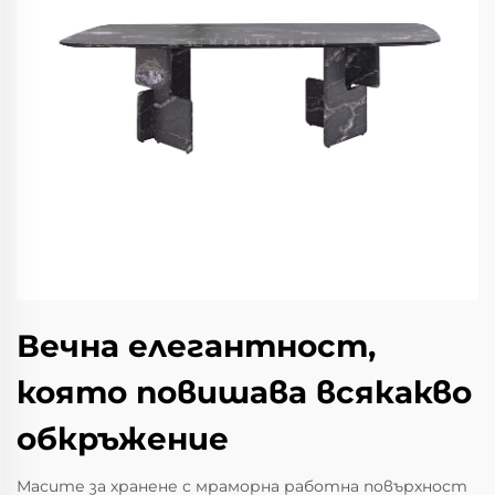
Вечна елегантност,
която повишава всякакво
обкръжение
Масите за хранене с мраморна работна повърхност