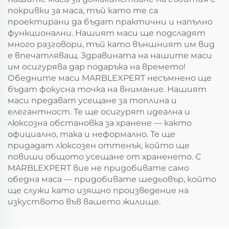
покривки за маса, тъй като те са
проектирани да бъдат практични и напълно
функционални. Нашият маси ще подсладят
много разговори, тъй като външният им вид
е впечатляващ. Здравината на нашите маси
им осигурява дар подаръка на времето!
Обедните маси MARBLEXPERT несъмнено ще
бъдат фокусна точка на внимание. Нашият
маси предават усещане за топлина и
елегантност. Те ще осигурят идеална и
люксозна обстановка за хранене — както
официално, така и неформално. Те ще
придадат люксозен оттенък, който ще
повиши общото усещане от храненето. С
MARBLEXPERT вие не придобивате само
обедна маса — придобивате шедьовър, който
ще служи като изящно произведение на
изкуството във вашето жилище.