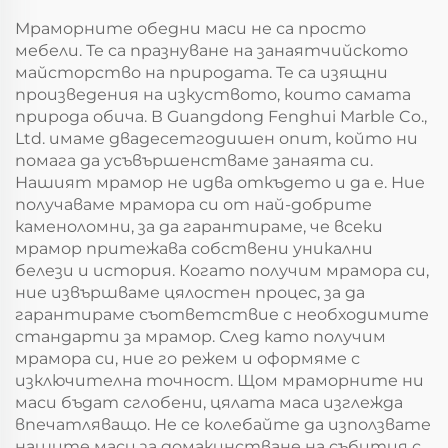
Мраморните обедни маси не са просто
мебели. Те са празнуване на занаятчийското
майсторство на природата. Те са изящни
произведения на изкуството, които самата
природа обича. В Guangdong Fenghui Marble Co.,
Ltd. имаме двадесетгодишен опит, който ни
помага да усъвършенстваме занаята си.
Нашият мрамор не идва откъдето и да е. Ние
получаваме мрамора си от най-добрите
каменоломни, за да гарантираме, че всеки
мрамор притежава собствени уникални
белези и история. Когато получим мрамора си,
ние извършваме цялостен процес, за да
гарантираме съответствие с необходимите
стандарти за мрамор. След като получим
мрамора си, ние го режем и оформяме с
изключителна точност. Щом мраморните ни
маси бъдат сглобени, цялата маса изглежда
впечатляващо. Не се колебайте да използвате
нашите маси за домакинстване на събития с