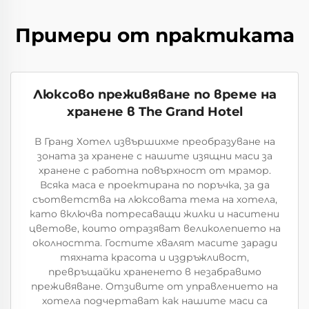
Примери от практиката
Люксово преживяване по време на
хранене в The Grand Hotel
В Гранд Хотел извършихме преобразуване на
зоната за хранене с нашите изящни маси за
хранене с работна повърхност от мрамор.
Всяка маса е проектирана по поръчка, за да
съответства на люксовата тема на хотела,
като включва потресаващи жилки и наситени
цветове, които отразяват великолепието на
околността. Гостите хвалят масите заради
тяхната красота и издръжливост,
превръщайки храненето в незабравимо
преживяване. Отзивите от управлението на
хотела подчертават как нашите маси са