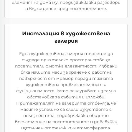
елемент на дома му, предизвиквайки разговори
и възхищение сред посетителите.
Инсталация в художествена
галерия
Една художествена галерия търсеше да
създаде приятелско пространство за
посетители с нотка елегантност. Избрани
бяха нашите маси за хранене с работна
повърхност от мрамор поради тяхната
художествена привлекателност и
функционалност, като осигуряват идеална
обстановка за събития и изложби.
Притежателят на галерията отбеляза, че
масите успешно са слели изкуството с
полезността, подобрявайки общото
впечатление на посетителите и добавяйки
изтънчен оттенък към атмосферата.