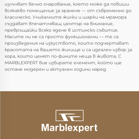
излъчват вечно очарование, което може да повиши
всякакво помещение за хранене — от съвременно до
класическо. Уникалните жилки и шарки на мрамора
създават впечатляващ център на внимание,
превръщайки всяко ядене в истинско събитие.
Масите ни не са просто функционални — те са
произведения на изкуството, които подчертават
красотата на вашето жилище и са идеален избор за
хора, които ценят по-фините неща в живота. С
MARBLEXPERT вие избирате елемент, който ще
остане модерен и актуален години наред.